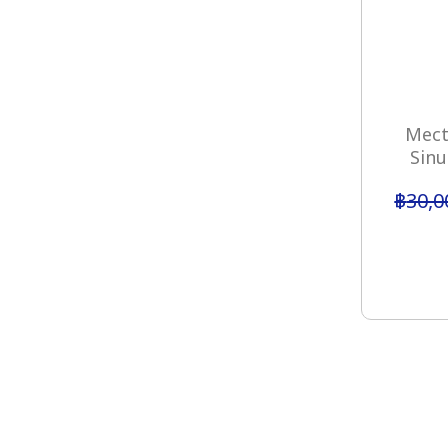
Mect
Sinu
฿
30,0