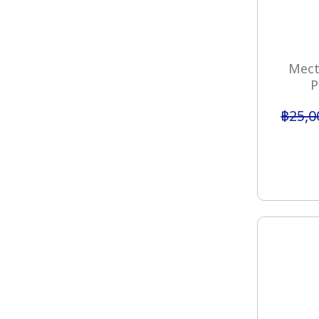
Mect
P
฿
25,0