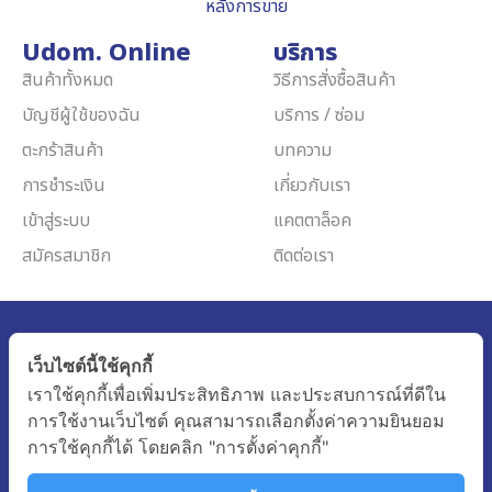
หลังการขาย
Udom. Online
บริการ
สินค้าทั้งหมด
วิธีการสั่งซื้อสินค้า
บัญชีผู้ใช้ของฉัน
บริการ / ซ่อม
ตะกร้าสินค้า
บทความ
การชำระเงิน
เกี่ยวกับเรา
เข้าสู่ระบบ
แคตตาล็อค
สมัครสมาชิก
ติดต่อเรา
Udom Medical Equipment Co.,Ltd.
เว็บไซต์นี้ใช้คุกกี้
80 Pattanakarn 69, Prawet, Bangkok, 10250 Thailand
เราใช้คุกกี้เพื่อเพิ่มประสิทธิภาพ และประสบการณ์ที่ดีใน
การใช้งานเว็บไซต์ คุณสามารถเลือกตั้งค่าความยินยอม
085-344-3444
การใช้คุกกี้ได้ โดยคลิก "การตั้งค่าคุกกี้"